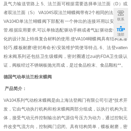
及气力输送管路上
5
、法兰面可根据需要选择单法兰面（
D
）或
者双法兰面（
S
）
VA104S
双法兰蝴蝶阀带有
2
个相同的法兰面
.
而
联系
VA104D
单法兰蝴蝶阀下部配有一个伸出的连接环用以安装软套
管
.
根据应用要求
.
可以单独选配驱动手柄或者气缸驱动套件
.
工业
顶部
化的设计加上特殊复合材料的使用
.
使
VA104
蝴蝶阀具有结构紧凑
轻巧
,
蝶板耐磨
\
密封寿命长
\
安装维护简便等特点
.
6
、法登
vatten
粉末阀系列还包括卫生级蝶阀，密封圈通过zui的
FDA
卫生级认
证，阀板经过不锈钢板抛光而成，是过食品粉末、食品颗粒**。
德国气动单法兰粉末蝶阀
产品简介：
VA104
系列气动粉末蝶阀是由上海法登阀门有限公司引进*技术开
发，它由气动执行机构和粉末蝶阀两部分组成，以执行机构为主
体，接受气动元件控制输出的气源信号压力为动力，通过控制元
件改变气流方向，控制阀门启闭。具有结构简单，蝶板耐磨，密