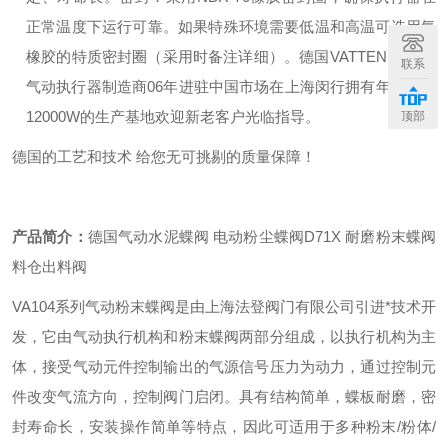
正常温度下运行可靠。如果特殊环境需要低温和高温可选用氟
橡胶的特质密封圈（采用时备注详细）。
德国
VATTEN
是专业
联系
气动执行器制造商
06
年进驻中国市场在上海闵行拥有年出口额
12000W
的生产基地欢迎新老客户光临指导。
顶部
德国的工艺和技术
给您无可挑剔的质量保障！
产品简介：
德国气动水泥蝶阀 电动粉尘蝶阀D71X 耐磨粉末蝶阀
料仓出料阀
VA104
系列气动粉末蝶阀是由上海法登阀门有限公司引进*技术开
发，它由气动执行机构和粉末蝶阀两部分组成，以执行机构为主
体，接受气动元件控制输出的气源信号压力为动力，通过控制元
件改变气流方向，控制阀门启闭。具有结构简单，蝶板耐磨，密
封寿命长，安装操作简单等特点，因此可适用于多种粉末
/
粉体
/