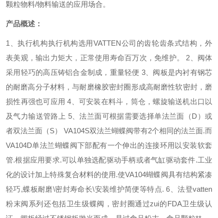
颗粒物料
/
物料输送的应用场合。
产品概述：
1
、执行机构执行机构选用
VATTEN
公司的齿轮齿条式结构，外
表美观，输出力矩大，正常使用寿命百万次，免维护。
2
、阀体
采用轻巧的高压铸铝合金制成，重量轻便
3
、阀板是内衬有钢芯
的耐磨高分子材料，与耐磨橡胶密封圈形成高耐磨性软密封，磨
损性再强也可应用
4
、可安装在料斗，筒仓，螺旋输送机出口以
及气力输送管路上
5
、法兰面可根据需要选择单法兰面（
D
）或
者双法兰面（
S
）
VA104S
双法兰蝴蝶阀带有
2
个相同的法兰面
.
而
VA104D
单法兰蝴蝶阀下部配有一个伸出的连接环用以安装软套
管
.
根据应用要求
.
可以单独选配驱动手柄或者气缸驱动套件
.
工业
化的设计加上特殊复合材料的使用
.
使
VA104
蝴蝶阀具有结构紧凑
轻巧
,
蝶板耐磨
\
密封寿命长
\
安装维护简便等特点
.
6
、法登
vatten
粉末阀系列还包括卫生级蝶阀，密封圈通过zui的
FDA
卫生级认