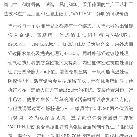
阀门中，例如蝶阀、球阀、风门阀等。采用德国的生产工艺和工
艺技术在产品质量和性能上做出了
VATTEN
*，鲜明的可观价值。
指示器
每一个标准产品上都装有一个蝶式开关指示器
输出轴
镀
镍合金钢、高精密一体式
输出轴同时符合
NAMUR
、
ISO5211
、
DIN3337
标准。
缸体
缸体材质为铝合金，内外表面
经过阳极氧化及抛光处理到
45-50u
。同时外部经过镀镍处理，
使气动执行器的防腐性能大大提高。内径缸体经过抗磨处理保
证了活塞摩擦力zui小值。
端盖
铝制压铸，环氧树脂高温处理，
防腐性能*！
活塞
铝合金重型压铸而成，带有优质密封件，使
执行器在一定输入压力下输出zui大的扭矩。安装位置对称、运
作迅速、使用寿命长，简单的颠倒活塞就可以改变旋转方向。
行程微调
通过两个螺栓进行
+ -5°
微调并在
0°
和
90°
两个位置进
行微调，称为双保险微调。
重型负载弹簧
德国进口弹簧
VATTEN
工艺
复合高强度弹簧高强度合金钢制作保证了性能稳
定、寿命长。
密封：
采用
NBR-70
橡胶密封圈，确保执行器在