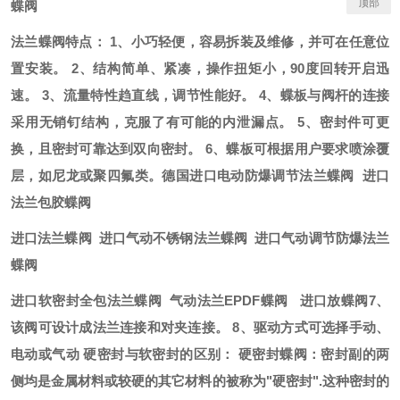
顶部
蝶阀
法兰蝶阀特点： 1、小巧轻便，容易拆装及维修，并可在任意位
置安装。 2、结构简单、紧凑，操作扭矩小，90度回转开启迅
速。 3、流量特性趋直线，调节性能好。 4、蝶板与阀杆的连接
采用无销钉结构，克服了有可能的内泄漏点。 5、密封件可更
换，且密封可靠达到双向密封。 6、蝶板可根据用户要求喷涂覆
层，如尼龙或聚四氟类。
德国进口电动防爆调节法兰蝶阀 进口
法兰包胶蝶阀
进口法兰蝶阀 进口气动不锈钢法兰蝶阀 进口气动调节防爆法兰
蝶阀
进口软密封全包法兰蝶阀 气动法兰EPDF蝶阀 进口放蝶阀
7、
该阀可设计成法兰连接和对夹连接。 8、驱动方式可选择手动、
电动或气动 硬密封与软密封的区别： 硬密封蝶阀：密封副的两
侧均是金属材料或较硬的其它材料的被称
为"硬密封".这种密封的