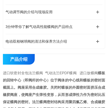
气动调节阀的介绍与现场应用
3分钟带你了解气动高性能蝶阀的产品特点
电动双相钢球阀的清洁和保养方法介绍
产品介绍
进口软密封全包法兰蝶阀 气动法兰EPDF蝶阀 进口放蝶阀
蝶板
的回转中心（即
阀杆
的中心）位于
阀体
的中心线和蝶板的密封面
截面上。
阀座
采用合成橡胶。关闭时蝶板的外圆密封面挤压合成
橡胶阀座，使阀座产生
弹性变形
，从而形成
弹性力
作为
密封比压
保证
蝶阀
的密封。法兰蝶阀密封结构采用
聚四氟乙烯
、合成橡胶