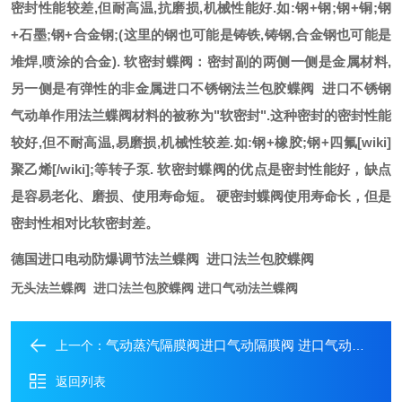
密封性能较差,但耐高温,抗磨损,机械性能好.如:钢+钢;钢+铜;钢
+石墨;钢+合金钢;(这里的钢也可能是铸铁,铸钢,合金钢也可能是
堆焊,喷涂的合金). 软密封蝶阀：密封副的两侧一侧是金属材料,
另一侧是有弹性的非金属
进口不锈钢法兰包胶蝶阀 进口不锈钢
气动单作用法兰蝶阀
材料的被称为"软密封".这种密封的密封性能
较好,但不耐高温,易磨损,机械性较差.如:钢+橡胶;钢+四氟[wiki]
聚乙烯[/wiki];等转子泵. 软密封蝶阀的优点是密封性能好，缺点
是容易老化、磨损、使用寿命短。 硬密封蝶阀使用寿命长，但是
密封性相对比软密封差。
德国进口电动防爆调节法兰蝶阀 进口法兰包胶蝶阀
无头法兰蝶阀 进口法兰包胶蝶阀 进口气动法兰蝶阀
气动蒸汽隔膜阀进口气动隔膜阀 进口气动调节法兰隔膜阀
上一个：
返回列表