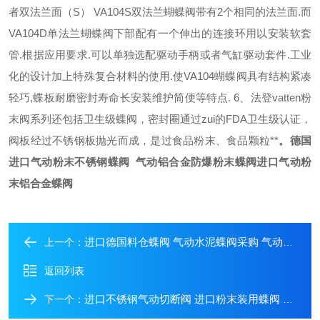
者双法兰面（
S
）
VA104S
双法兰蝴蝶阀带有
2
个相同的法兰面
.
而
VA104D
单法兰蝴蝶阀下部配有一个伸出的连接环用以安装软套
管
.
根据应用要求
.
可以单独选配驱动手柄或者气缸驱动套件
.
工业
化的设计加上特殊复合材料的使用
.
使
VA104
蝴蝶阀具有结构紧凑
轻巧
,
蝶板耐磨
密封寿命长
安装维护简便等特点
.
6
、法登
vatten
粉
末阀系列还包括卫生级蝶阀，密封圈通过zui的
FDA
卫生级认证，
阀板经过不锈钢板抛光而成，是过食品粉末、食品颗粒**
。
德国
进口气动粉末不锈钢蝶阀 气动铝合金防爆粉末蝶阀进口气动粉
末铝合金蝶阀
进口德国料仓蝶阀 气动水泥蝶阀采购 气动粉末蝶阀DN400
上一个：
返回列表
进口不锈钢气动切断阀 进口粉末装用蝶阀 进口气动抛光板双法兰蝶阀
下一个：