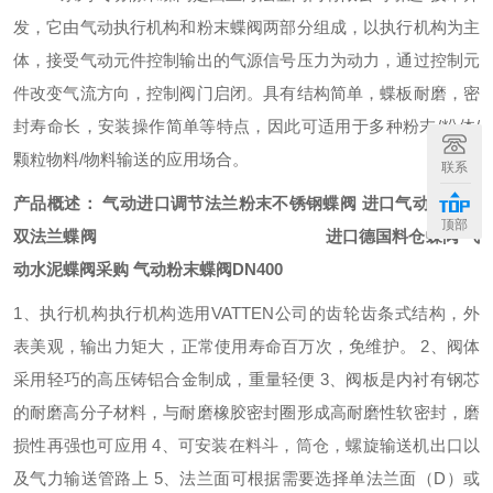
发，它由气动执行机构和粉末蝶阀两部分组成，以执行机构为主
体，接受气动元件控制输出的气源信号压力为动力，通过控制元
件改变气流方向，控制阀门启闭。具有结构简单，蝶板耐磨，密
封寿命长，安装操作简单等特点，因此可适用于多种粉末
/
粉体
/
颗粒物料
/
物料输送的应用场合。
联系
产品概述：
气动进口调节法兰粉末不锈钢蝶阀 进口气动抛光板
顶部
双法兰蝶阀
​
进口德国料仓蝶阀 气
动水泥蝶阀采购 气动粉末蝶阀DN400​
1
、执行机构执行机构选用
VATTEN
公司的齿轮齿条式结构，外
表美观，输出力矩大，正常使用寿命百万次，免维护。
2
、阀体
采用轻巧的高压铸铝合金制成，重量轻便
3
、阀板是内衬有钢芯
的耐磨高分子材料，与耐磨橡胶密封圈形成高耐磨性软密封，磨
损性再强也可应用
4
、可安装在料斗，筒仓，螺旋输送机出口以
及气力输送管路上
5
、法兰面可根据需要选择单法兰面（
D
）或