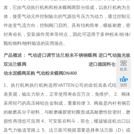
发，它由气动执行机构和粉末蝶阀两部分组成，以执行机构为主
体，接受气动元件控制输出的气源信号压力为动力，通过控制元
件改变气流方向，控制阀门启闭。具有结构简单，蝶板耐磨，密
封寿命长，安装操作简单等特点，因此可适用于多种粉末
/
粉体
/
颗粒物料
/
物料输送的应用场合。
产品概述：
气动进口调节法兰粉末不锈钢蝶阀 进口气动抛光板
双法兰蝶阀
​
进口德国料仓蝶阀 气
联系
动水泥蝶阀采购 气动粉末蝶阀DN400​
1
、执行机构执行机构选用
VATTEN
公司的齿轮齿条式结构，外
顶部
表美观，输出力矩大，正常使用寿命百万次，免维护。
2
、阀体
采用轻巧的高压铸铝合金制成，重量轻便
3
、阀板是内衬有钢芯
的耐磨高分子材料，与耐磨橡胶密封圈形成高耐磨性软密封，磨
损性再强也可应用
4
、可安装在料斗，筒仓，螺旋输送机出口以
及气力输送管路上
5
、法兰面可根据需要选择单法兰面（
D
）或