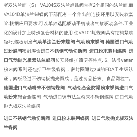
者双法兰面（
S
）
VA104S
双法兰蝴蝶阀带有
2
个相同的法兰面
.
而
VA104D
单法兰蝴蝶阀下部配有一个伸出的连接环用以安装软套
管
.
根据应用要求
.
可以单独选配驱动手柄或者气缸驱动套件
.
工业
化的设计加上特殊复合材料的使用
.
使
VA104
蝴蝶阀具有结构紧凑
轻巧
,
蝶板耐磨
气动单法兰粉末蝶阀 气动粉末蝶阀 德国进口气动
过粉蝶阀
密封寿命
进口不锈钢气动切断阀 进口粉末装用蝶阀 进
口气动抛光板双法兰蝶阀
长
安装维护简便等特点
.
6
、法登
vatten
粉末阀系列还包括卫生级蝶阀，密封圈通过zui的
FDA
卫生级认
证，阀板经过不锈钢板抛光而成，是过食品粉末、食品颗粒**
。
德国进口气动粉末不锈钢蝶阀 气动铝合金防爆粉末蝶阀进口气
动粉末
铝合金蝶阀 气动进口调节法兰粉末不锈钢蝶阀 进口气动
抛光板双法兰蝶阀
进口不锈钢气动切断阀 进口粉末装用蝶阀 进口气动抛光板双法
兰蝶阀