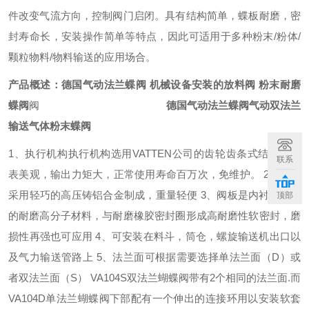
件改变气流方向，控制阀门启闭。具有结构简单，蝶板耐磨，密
封寿命长，安装操作简单等特点，因此可适用于多种粉末
/
粉体
/
颗粒物料
/
物料输送的应用场合。
产品概述：
德国气动法兰蝶阀 机械设备安装的放料阀 粉末耐磨
蝶阀
阀
德国气动法兰蝶阀气动双法兰
输送气体粉末蝶阀
1
、执行机构执行机构选用
VATTEN
公司的齿轮齿条式结构，外
联系
表美观，输出力矩大，正常使用寿命百万次，免维护。
2
、阀体
采用轻巧的高压铸铝合金制成，重量轻便
3
、阀板是内衬有钢芯
顶部
的耐磨高分子材料，与耐磨橡胶密封圈形成高耐磨性软密封，磨
损性再强也可应用
4
、可安装在料斗，筒仓，螺旋输送机出口以
及气力输送管路上
5
、法兰面可根据需要选择单法兰面（
D
）或
者双法兰面（
S
）
VA104S
双法兰蝴蝶阀带有
2
个相同的法兰面
.
而
VA104D
单法兰蝴蝶阀下部配有一个伸出的连接环用以安装软套