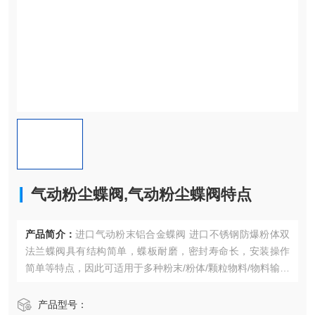
气动粉尘蝶阀,气动粉尘蝶阀特点
产品简介：
进口气动粉末铝合金蝶阀 进口不锈钢防爆粉体双
法兰蝶阀具有结构简单，蝶板耐磨，密封寿命长，安装操作
简单等特点，因此可适用于多种粉末/粉体/颗粒物料/物料输送
的应用场合。气动粉尘蝶阀,气动粉尘蝶阀特点
产品型号：