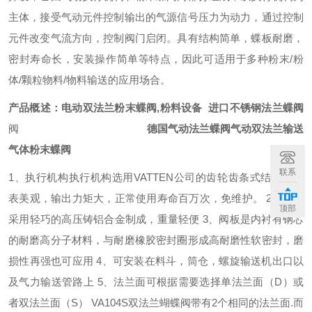
主体，接受气动元件控制输出的气源信号压力为动力，通过控制
元件改变气流方向，控制阀门启闭。具有结构简单，蝶板耐磨，
密封寿命长，安装操作简单等特点，因此可适用于多种粉末
/
粉
体
/
颗粒物料
/
物料输送的应用场合。
产品概述：
电动双法兰粉末蝶阀,粉料设备 进口不锈钢法兰蝶阀
阀
德国气动法兰蝶阀气动双法兰输送
气体粉末蝶阀
联系
1
、执行机构执行机构选用
VATTEN
公司的齿轮齿条式结构，外
表美观，输出力矩大，正常使用寿命百万次，免维护。
2
、阀体
顶部
采用轻巧的高压铸铝合金制成，重量轻便
3
、阀板是内衬有钢芯
的耐磨高分子材料，与耐磨橡胶密封圈形成高耐磨性软密封，磨
损性再强也可应用
4
、可安装在料斗，筒仓，螺旋输送机出口以
及气力输送管路上
5
、法兰面可根据需要选择单法兰面（
D
）或
者双法兰面（
S
）
VA104S
双法兰蝴蝶阀带有
2
个相同的法兰面
.
而