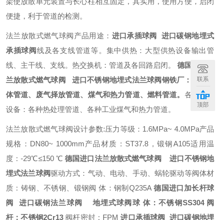
架使放散单元装置与长心柱相互固定，其实用，使用方便，启闭
便捷，利于管道的检测。
法兰放散式燃气球阀产品用途：
进口承插球阀 进口碳钢地埋式
承插球阀
线及各支线管道等。
集中供热：大型供热设备输出管
线、主干线、支线。
热交换机：管道及各回路启闭。
德国进口法
兰放散式燃气球阀 进口不锈钢地埋式法兰球阀
钢铁厂：各种流
联系
体管道、废气择放管道、煤气和热力管道、燃料管道。
各种工业
顶部
设备：各种热处理管道、各种工业煤气和热力管道。
法兰放散式燃气球阀设计参数:
压力等级：1.6MPa~ 4.0MPa
产品
规格：DN80~ 1000mm
产品材质：ST37.8，锻钢A105
适用温
度：-29℃≤150 ℃
德国进口法兰放散式燃气球阀 进口不锈钢地
埋式法兰球阀
驱动方式：气动、电动、手动、蜗轮驱动等
阀体材
质：铸钢、不锈钢、锻钢
阀 体：钢制Q235A
德国进口加长杆球
阀 进口碳钢法兰球阀 地埋式球阀
球 体：不锈钢SS304
阀
杆：不锈钢2Cr13
阀杆密封：FPM
进口承插球阀 进口碳钢地埋