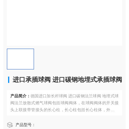
进口承插球阀 进口碳钢地埋式承插球阀
产品简介：
德国进口加长杆球阀 进口碳钢法兰球阀 地埋式球
阀法兰放散式燃气球阀包括球阀阀体，在球阀阀体的开关接
头上联接带管接头的长心柱，长心柱包括长心柱体，外套有
保护管；在球阀阀体控制的管道中设放散单元装置 德国进口
承插球阀 进口碳钢地埋式承插球阀
产品型号：