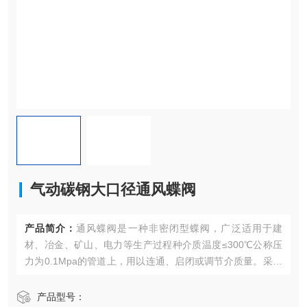
气动碳钢大口径通风蝶阀
产品简介：
通风蝶阀是一种非密闭型蝶阀，广泛适用于建
材、冶金、矿山、电力等生产过程种介质温度≤300℃公称压
力为0.1Mpa的管道上，用以连通、启闭或调节介质量。采用
中线式碟板与短结构钢板焊接的新型结构形式设计制造的，
结构紧凑、重量轻、便于安装、流阻小、流通量大，避免高
产品型号：