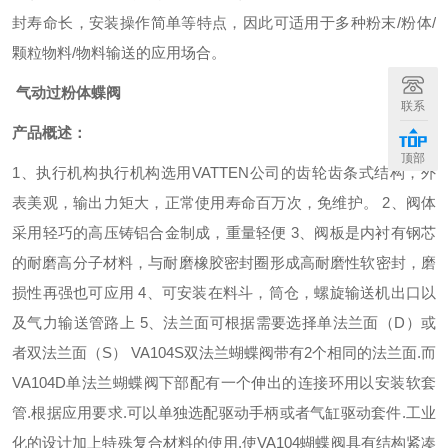
封寿命长，安装操作简单等特点，因此可适用于多种粉末
/
粉体
/
颗粒物料
/
物料输送的应用场合。
气动过粉体蝶阀
联系
产品概述：
顶部
1
、执行机构执行机构选用
VATTEN
公司的齿轮齿条式结构，外
表美观，输出力矩大，正常使用寿命百万次，免维护。
2
、阀体
采用轻巧的高压铸铝合金制成，重量轻便
3
、阀板是内衬有钢芯
的耐磨高分子材料，与耐磨橡胶密封圈形成高耐磨性软密封，磨
损性再强也可应用
4
、可安装在料斗，筒仓，螺旋输送机出口以
及气力输送管路上
5
、法兰面可根据需要选择单法兰面（
D
）或
者双法兰面（
S
）
VA104S
双法兰蝴蝶阀带有
2
个相同的法兰面
.
而
VA104D
单法兰蝴蝶阀下部配有一个伸出的连接环用以安装软套
管
.
根据应用要求
.
可以单独选配驱动手柄或者气缸驱动套件
.
工业
化的设计加上特殊复合材料的使用
.
使
VA104
蝴蝶阀具有结构紧凑