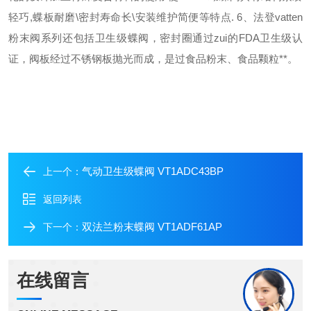
轻巧
,
蝶板耐磨
\
密封寿命长
\
安装维护简便等特点
.
6
、法登
vatten
粉末阀系列还包括卫生级蝶阀，密封圈通过zui的
FDA
卫生级认
证，阀板经过不锈钢板抛光而成，是过食品粉末、食品颗粒**。
气动卫生级蝶阀 VT1ADC43BP
上一个：
返回列表
双法兰粉末蝶阀 VT1ADF61AP
下一个：
在线留言