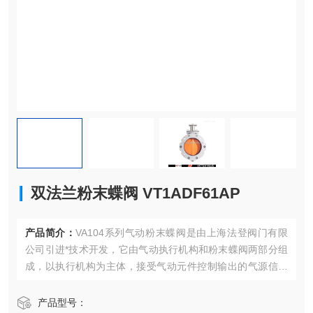
双法兰粉末蝶阀 VT1ADF61AP
产品简介：
VA104系列气动粉末蝶阀是由上海法登阀门有限
公司引进*技术开发，它由气动执行机构和粉末蝶阀两部分组
成，以执行机构为主体，接受气动元件控制输出的气源信号
压力为动力，通过控制元件改变气流方向，控制阀门启闭。
具有结构简单，蝶板耐磨，密封寿命长，安装操作简单等特
产品型号：