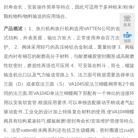
封寿命长，安装操作简单等特点，因此可适用于多种粉末
/
粉体
/
颗粒物料
/
物料输送的应用场合。
联系
产品概述：
1
、执行机构执行机构选用
VATTEN
公司的齿轮齿条
式结构，外表美观，输出力矩大，正常使用寿命百万次，免维
顶部
护。
2
、阀体采用轻巧的高压铸铝合金制成，重量轻便
3
、阀板
是内衬有钢芯的耐磨高分子材料，与耐磨橡胶密封圈形成高耐磨
性软密封，磨损性再强也可应用
4
、可安装在料斗，筒仓，螺旋
输送机出口以及气力输送管路上
5
、法兰面可根据需要选择单法
兰面（
D
）或者双法兰面（
S
）
VA104S
双法兰蝴蝶阀带有
2
个相
同的法兰面
.
而
VA104D
单法兰蝴蝶阀下部配有一个伸出的连接环
用以安装软套管
.
根据应用要求
.
可以单独选配驱动手柄或者气缸
驱动套件
.
工业化的设计加上特殊复合材料的使用
.
使
VA104
蝴蝶
阀具有结构紧凑轻巧
,
蝶板耐磨
\
密封寿命长
\
安装维护简便等特点
.
6
、法登
vatten
粉末阀系列还包括卫生级蝶阀，密封圈通过zui的