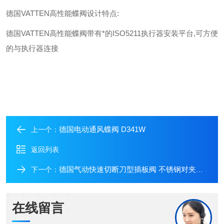
德国
VATTEN
高性能蝶阀设计特点
:
德国
VATTEN
高性能蝶阀带有*的
ISO5211
执行器安装平台
,
可方便
的与执行器连接
德国电动通风蝶阀 D341W
上一个：
返回列表
德国气动快速切断刀型插板阀 不锈钢对夹放料阀
下一个：
在线留言