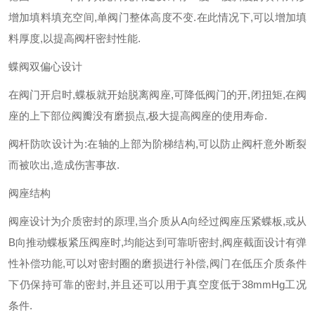
增加填料填充空间
,
单阀门整体高度不变
.
在此情况下
,
可以增加填
料厚度
,
以提高阀杆密封性能
.
蝶阀双偏心设计
在阀门开启时
,
蝶板就开始脱离阀座
,
可降低阀门的开
,
闭扭矩
,
在阀
座的上下部位阀瓣没有磨损点
,
极大提高阀座的使用寿命
.
阀杆防吹设计为
:
在轴的上部为阶梯结构
,
可以防止阀杆意外断裂
而被吹出
,
造成伤害事故
.
阀座结构
阀座设计为介质密封的原理
,
当介质从
A
向经过阀座压紧蝶板
,
或从
B
向推动蝶板紧压阀座时
,
均能达到可靠听密封
,
阀座截面设计有弹
性补偿功能
,
可以对密封圈的磨损进行补偿
,
阀门在低压介质条件
下仍保持可靠的密封
,
并且还可以用于真空度低于
38mmHg
工况
条件
.