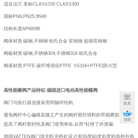
适合法兰
美标
CLASS150 CLASS300
国标
PN6,PN25,9N40
结构长度
API609B
阀体材质
:
碳钢
,
不锈钢
哈氏合金
双相钢
超级双相钢
阀板材质
:
碳钢
,
不锈钢
304,
不锈钢
316
哈氏合金
阀座材质
:PTFE
碳纤维强化
PTFE SS316+PTFE(
防火型
高性能蝶阀产品特征
:
德国进口电动高性能蝶阀
阀门与执行器连接采用同轴环结构
联系
避免阀杆中心偏移及随之产生的阀杆密封填料的早期磨损
,
极大的
顶部
提高了阀杆密封性及阀门使用寿命
,
从而*杜绝了外泄漏
.
德国
VATTEN
阀门填充料充料处设计有
55
度
60
度斜度的填料外形