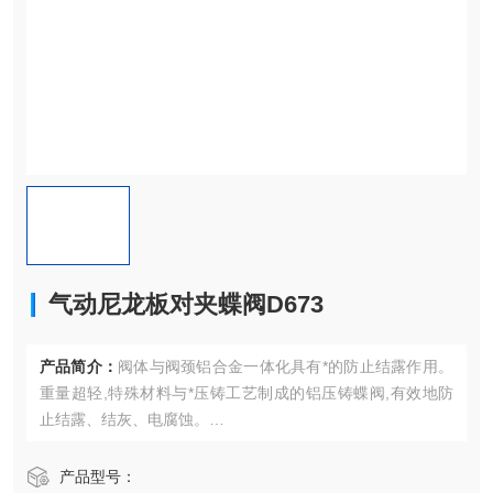
气动尼龙板对夹蝶阀D673
产品简介：
阀体与阀颈铝合金一体化具有*的防止结露作用。
重量超轻,特殊材料与*压铸工艺制成的铝压铸蝶阀,有效地防
止结露、结灰、电腐蚀。
气动尼龙板对夹蝶阀D673
产品型号：