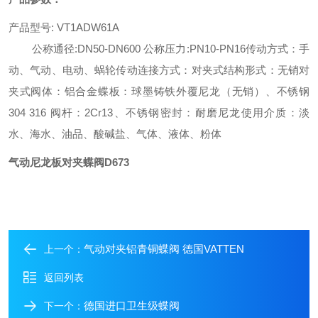
产品型号
:
VT1ADW61A
公称通径
:DN50-DN600
公称压力
:PN10-PN16
传动方式：手
动、气动、电动、蜗轮传动
连接方式：对夹式
结构形式：无销对
夹式
阀体：铝合金
蝶板：球墨铸铁外覆尼龙（无销）、不锈钢
304 316
阀杆：
2Cr13
、不锈钢
密封：耐磨尼龙
使用介质：淡
水、海水、油品、酸碱盐、气体、液体、粉体
气动尼龙板对夹蝶阀D673
气动对夹铝青铜蝶阀 德国VATTEN
上一个：
返回列表
德国进口卫生级蝶阀
下一个：