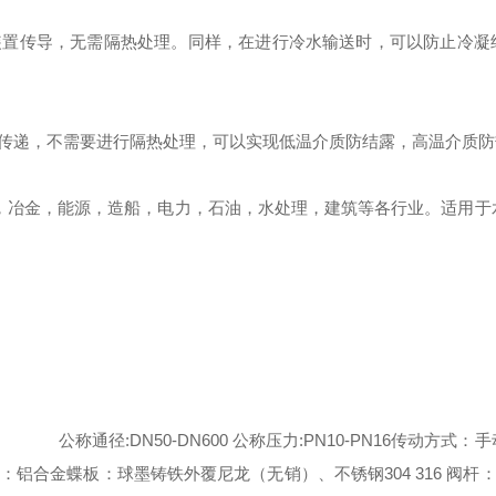
装置传导，无需隔热处理。同样，在进行冷水输送时，可以防止冷凝
传递，不需要进行隔热处理，可以实现低温介质防结露，高温介质防
，冶金，能源，造船，电力，石油，水处理，建筑等各行业。适用于
1A
公称通径
:DN50-DN600
公称压力
:PN10-PN16
传动方式：手
：铝合金
蝶板：球墨铸铁外覆尼龙（无销）、不锈钢
304 316
阀杆