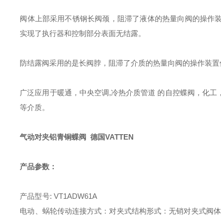
阀体上部采用不锈钢长阀颈，阻滞了液体的热量向阀的操作
实现了执行器和控制部分表面无结露。
防结露阀采用的是长阀脖，阻滞了介质的热量向阀的操作装置
广泛应用于暖通，中央空调
,
冷热介质管道
的自控蝶阀，化工
等介质。
气动对夹铝青铜蝶阀 德国VATTEN
产品参数：
产品型号
:
VT1ADW6
电动、蜗轮传动
连接方式：对夹式
结构形式：无销对夹式
阀体