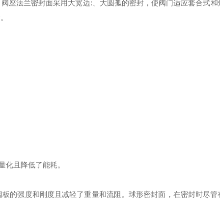
。
阀座法兰密封面采用大宽边
:
、大圆孤的密封，使阀门适应套合式和
行。
量化且降低了能耗。
阀板的强度和刚度且减轻了重量和流阻。球形密封面，在密封时尽管