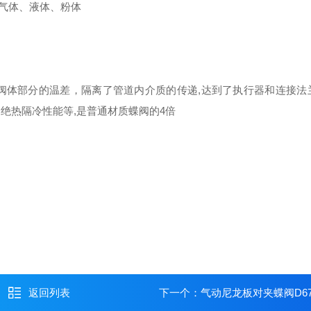
气体、液体、粉体
阀体部分的温差，隔离了管道内介质的传递
,
达到了执行器和连接法
、绝热隔冷性能等
,
是普通材质蝶阀的
4
倍
返回列表
下一个：
气动尼龙板对夹蝶阀D67