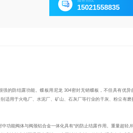
服务热线
15021558835
很强的防结露功能。蝶板用尼龙
304
密封无销蝶板，不但具有优异
特别适用于火电厂、水泥厂、矿山、石灰厂等行业的干灰、粉尘有磨
对中功能
阀体与阀颈铝合金一体化具有*的防止结露作用。重量超轻
,