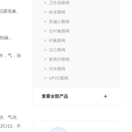
卫生级蝶阀
结露现象。
粉末蝶阀
双偏心蝶阀
全衬氟蝶阀
热融，
衬氟蝶阀
法兰蝶阀
水，气，油
硬密封蝶阀
对夹蝶阀
UPVC蝶阀
查看全部产品
动、气动、
：
2Cr13
、不