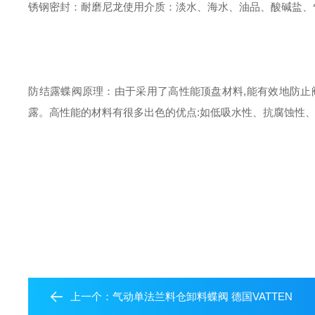
锈钢
密封：耐磨尼龙
使用介质：淡水、海水、油品、酸碱盐、
防结露蝶阀原理：
由于采用了高性能顶盘材料
,
能有效地防止
露。高性能的材料有很多出色的优点
:
如低吸水性、抗腐蚀性
上一个：
气动单法兰料仓卸料蝶阀 德国VATTEN