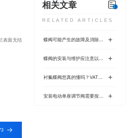
相关文章
RELATED ARTICLES
蝶阀可能产生的故障及消除方法 气动电动对夹软密封蝶阀
兰表面无结
蝶阀的安装与维护应注意以下事项D671X-10
衬氟蝶阀您真的懂吗？VATTEN带您认识衬氟蝶阀。
安装电动单座调节阀需要按照以下步骤进行
3