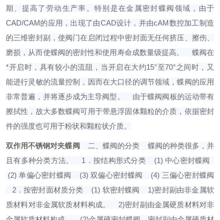
期、提高了劳动生产率。特别是在金属密封蝶阀领域，由于
CAD/CAM的应用，出现了由CAD设计，并由cAM数控加工制造
的三维密封副，使阀门在启闭过程中密封面无任何挤压、擦伤、
磨损，从而使蝶阀的密封性和使用寿命成数量级提高。
蝶阀在
*开启时，具有较小的流阻，当开启在大约15°至70°之间时，又
能进行灵敏的流量控制，因而在大口径的调节领域，蝶阀的应用
非常普遍，并将逐步成为主导阀型。
由于蝶阀阀板的运动带有
擦拭性，故大多数蝶阀可用于带悬浮固体颗粒的介质，依据密封
件的强度也可用于粉状和颗粒状介质。
双作用不锈钢对夹蝶阀
二、蝶阀的分类
蝶阀的种类很多，并
且有多种分类方法。
1．按结构形式分类
(1) 中心密封蝶阀
(2) 单偏心密封蝶阀
(3) 双偏心密封蝶阀
(4) 三偏心密封蝶阀
2．按密封面材质分类
(1) 软密封蝶阀
1)密封副由非金属软
质材料对非金属软质材料构成。
2)密封副由金属硬质材料对非
金属软质材料构成。
(2)金属硬密封蝶阀。密封副由金属硬质材