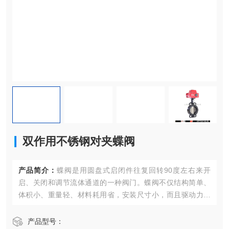
双作用不锈钢对夹蝶阀
产品简介：
蝶阀是用圆盘式启闭件往复回转90度左右来开
启、关闭和调节流体通道的一种阀门。蝶阀不仅结构简单、
体积小、重量轻、材料耗用省，安装尺寸小，而且驱动力矩
小，操作简便、迅速，并且还可同时具有良好的流量凋节功
能和关闭密封特性，是近十几年来发展Z快的阀门品种之一。
产品型号：