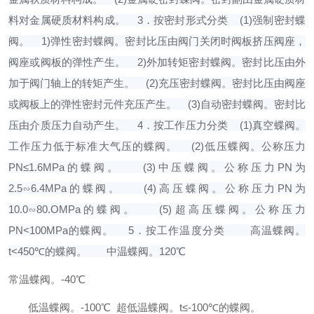
料对金属硬质材料构成。
3．按密封形式分类
(1)强制密封蝶
阀。
1)弹性密封蝶阀。密封比压由阀门关闭时阀板挤压阀座，
阀座或阀板的弹性产生。
2)外加转矩密封蝶阀。密封比压由外
加于阀门轴上的转矩产生。
(2)充压密封蝶阀。密封比压由阀座
或阀板上的弹性密封元件充压产生。
(3)自动密封蝶阀。密封比
压由介质压力自动产生。
4．按工作压力分类
(1)真空蝶阀。
工作压力低于标准大气压的蝶阀。
(2)低压蝶阀。公称压力
PN≤1.6MPa的蝶阀。
(3)中压蝶阀。公称压力PN为
2.5∽6.4MPa的蝶阀。
(4)高压蝶阀。公称压力PN为
10.0∽80.OMPa的蝶阀。
(5)超高压蝶阀。公称压力
PN<100MPa的蝶阀。
5．按工作温度分类
高温蝶阀。
t<450℃的蝶阀。
中
温蝶阀。120℃
常温蝶阀。-40℃
低温蝶阀。-100℃ 超低温蝶阀。t≤-100℃的蝶阀。