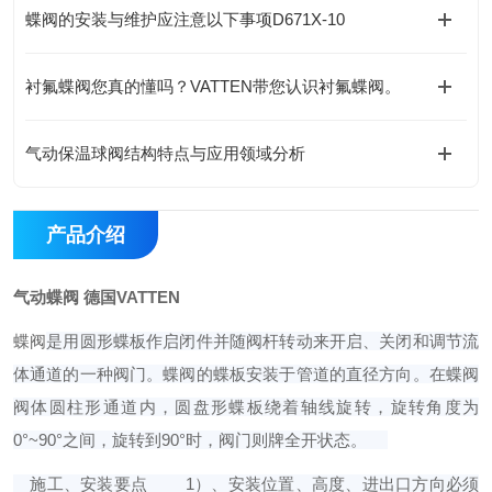
蝶阀的安装与维护应注意以下事项D671X-10
衬氟蝶阀您真的懂吗？VATTEN带您认识衬氟蝶阀。
气动保温球阀结构特点与应用领域分析
产品介绍
气动蝶阀 德国VATTEN
蝶阀
是用圆形蝶板作启闭件并随阀杆转动来开启、关闭和调节流
体通道的一种阀门。蝶阀的蝶板安装于管道的直径方向。在蝶阀
阀体圆柱形通道内，圆盘形蝶板绕着轴线旋转，旋转角度为
0°~90°之间，旋转到90°时，阀门则牌全开状态。
施工、安装要点
1）、安装位置、高度、进出口方向必须