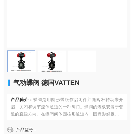
气动蝶阀 德国VATTEN
产品简介：
蝶阀是用圆形蝶板作启闭件并随阀杆转动来开
启、关闭和调节流体通道的一种阀门。蝶阀的蝶板安装于管
道的直径方向。在蝶阀阀体圆柱形通道内，圆盘形蝶板绕着
轴线旋转，旋转角度为0°~90°之间，旋转到90°时，阀门则牌
全开状态。
产品型号：