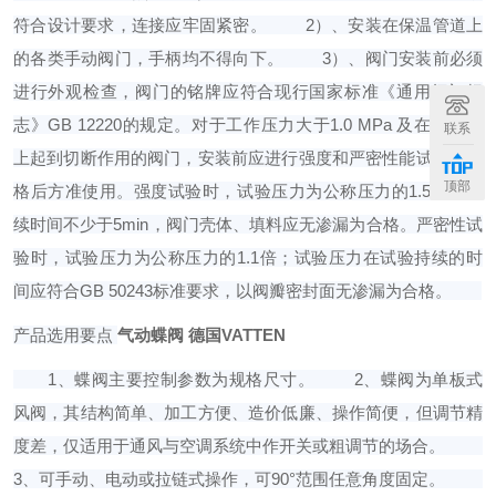
符合设计要求，连接应牢固紧密。
2）、安装在保温管道上
的各类手动阀门，手柄均不得向下。
3）、阀门安装前必须
进行外观检查，阀门的铭牌应符合现行国家标准《通用阀门标
志》GB 12220的规定。对于工作压力大于1.0 MPa 及在主干管
联系
上起到切断作用的阀门，安装前应进行强度和严密性能试验，合
顶部
格后方准使用。强度试验时，试验压力为公称压力的1.5倍，持
续时间不少于5min，阀门壳体、填料应无渗漏为合格。严密性试
验时，试验压力为公称压力的1.1倍；试验压力在试验持续的时
间应符合GB 50243标准要求，以阀瓣密封面无渗漏为合格。
产品选用要点
气动蝶阀 德国VATTEN
1、蝶阀主要控制参数为规格尺寸。
2、蝶阀为单板式
风阀，其结构简单、加工方便、造价低廉、操作简便，但调节精
度差，仅适用于通风与空调系统中作开关或粗调节的场合。
3、可手动、电动或拉链式操作，可90°范围任意角度固定。