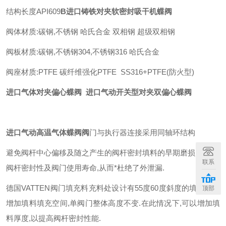
结构长度
API609
B
进口铸铁对夹软密封吸干机蝶阀
阀体材质
:
碳钢
,
不锈钢
哈氏合金
双相钢
超级双相钢
阀板材质
:
碳钢
,
不锈钢
304,
不锈钢
316
哈氏合金
阀座材质
:PTFE
碳纤维强化
PTFE SS316+PTFE(
防火型
)
进口气体对夹偏心蝶阀 进口气动开关型对夹双偏心蝶阀
进口气动高温气体蝶阀
阀
门与执行器连接采用同轴环结构
避免阀杆中心偏移及随之产生的阀杆密封填料的早期磨损
,
提高了
联系
阀杆密封性及阀门使用寿命
,
从而*杜绝了外泄漏
.
德国
VATTEN
阀门填充料充料处设计有
55
度
60
度斜度的填料外形
顶部
增加填料填充空间
,
单阀门整体高度不变
.
在此情况下
,
可以增加填
料厚度
,
以提高阀杆密封性能
.