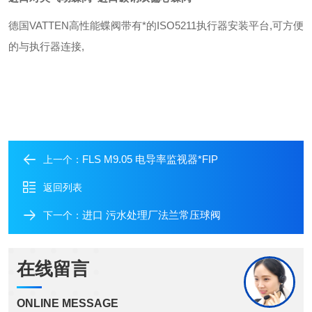
德国
VATTEN
高性能蝶阀带有*的
ISO5211
执行器安装平台
,
可方便
的与执行器连接
,
FLS M9.05 电导率监视器*FIP
上一个：
返回列表
进口 污水处理厂法兰常压球阀
下一个：
在线留言
ONLINE MESSAGE