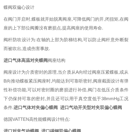
蝶阀双偏心设计
在阀门开启时
,
蝶板就开始脱离阀座
,
可降低阀门的开
,
闭扭矩
,
在阀
座的上下部位阀瓣没有磨损点
,
提高阀座的使用寿命
.
阀杆防吹设计为
:
在轴的上部为阶梯结构
,
可以防止阀杆意外断裂
而被吹出
,
造成伤害事故
.
进口气体高温对夹蝶阀
阀座结构
阀座设计为介质密封的原理
,
当介质从
A
向经过阀座压紧蝶板
,
或从
B
向推动蝶板紧压阀座时
,
均能达到可靠听密封
,
阀座截面设计有弹
性补偿功能
,
可以对密封圈的磨损进行补偿
,
阀门在低压介质条件
下仍保持可靠的密封
,
并且还可以用于真空度低于
38mmHg
工况
条件
.
进口气体对夹偏心蝶阀 进口气动开关型对夹双偏心蝶阀
德国
VATTEN
高性能蝶阀设计特点
:
进口对夹气动蝶阀 进口碳钢双偏心蝶阀