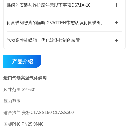
蝶阀的安装与维护应注意以下事项D671X-10
衬氟蝶阀您真的懂吗？VATTEN带您认识衬氟蝶阀。
气动高性能蝶阀：优化流体控制的装置
产品介绍
进口气动高温气体蝶阀
尺寸范围
2’
至
60’
压力范围
适合法兰
美标
CLASS150 CLASS300
国标
PN6,PN25,9N40