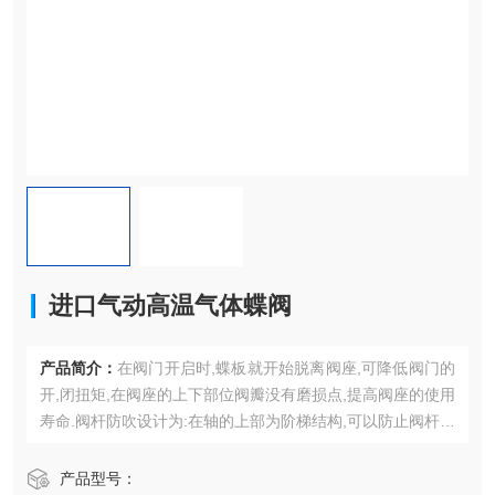
进口气动高温气体蝶阀
产品简介：
在阀门开启时,蝶板就开始脱离阀座,可降低阀门的
开,闭扭矩,在阀座的上下部位阀瓣没有磨损点,提高阀座的使用
寿命.阀杆防吹设计为:在轴的上部为阶梯结构,可以防止阀杆意
外断裂而被吹出,造成伤害事故.
进口气动高温气体蝶阀
产品型号：