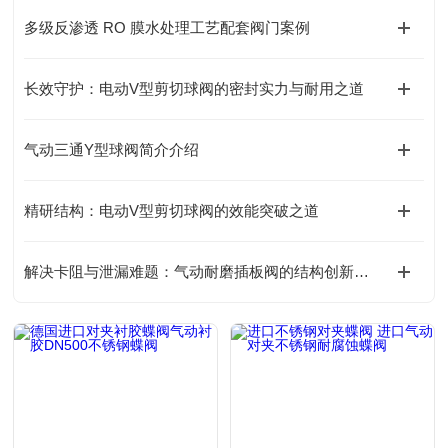
多级反渗透 RO 膜水处理工艺配套阀门案例
长效守护：电动V型剪切球阀的密封实力与耐用之道
气动三通Y型球阀简介介绍
精研结构：电动V型剪切球阀的效能突破之道
解决卡阻与泄漏难题：气动耐磨插板阀的结构创新与应用实践