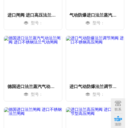
进口闸阀 进口高压法兰闸阀 气动法兰进口闸阀
气动防爆进口法兰蒸汽高压闸阀 进口不锈钢法兰闸阀
型号：
型号：
德国进口法兰蒸汽气动法兰闸阀 进口不锈钢法兰气动闸阀
进口气动防爆法兰调节闸阀 进口不锈钢高压闸阀
型号：
型号：
MORE
MORE
联系
顶部