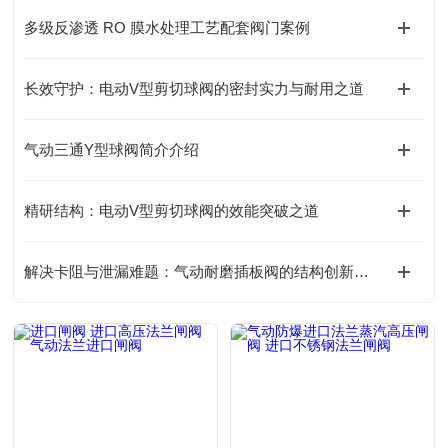
多级反渗透 RO 膜水处理工艺配套阀门案例
长效守护：电动V型剪切球阀的密封实力与耐用之道
气动三通Y型球阀简介介绍
精研结构：电动V型剪切球阀的效能突破之道
解决卡阻与泄漏难题：气动耐磨插板阀的结构创新与应用实践