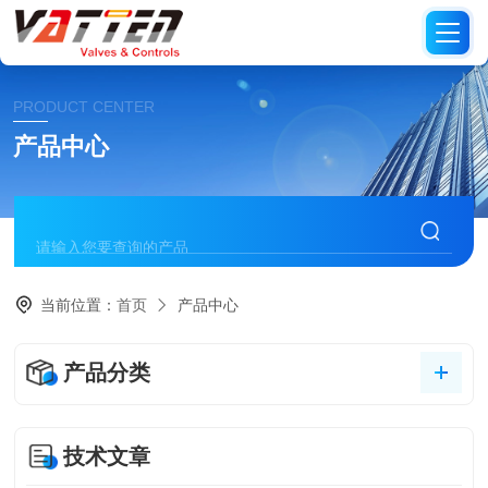
PRODUCT CENTER
产品中心
当前位置：
首页
产品中心
产品分类
技术文章